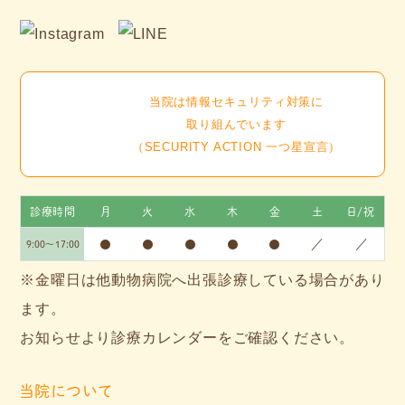
当院は情報セキュリティ対策に
取り組んでいます
（SECURITY ACTION 一つ星宣言）
診療時間
月
火
水
木
金
土
日/祝
●
●
●
●
●
／
／
9:00～17:00
※金曜日は他動物病院へ出張診療している場合があり
ます。
お知らせより診療カレンダーをご確認ください。
当院について