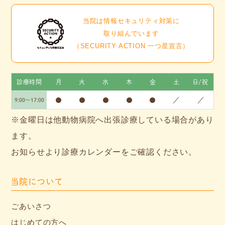
当院は情報セキュリティ対策に
取り組んでいます
（SECURITY ACTION 一つ星宣言）
診療時間
月
火
水
木
金
土
日/祝
●
●
●
●
●
／
／
9:00～17:00
※金曜日は他動物病院へ出張診療している場合があり
ます。
お知らせより診療カレンダーをご確認ください。
当院について
ごあいさつ
はじめての方へ