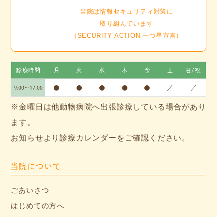
当院は情報セキュリティ対策に
取り組んでいます
（SECURITY ACTION 一つ星宣言）
診療時間
月
火
水
木
金
土
日/祝
●
●
●
●
●
／
／
9:00～17:00
※金曜日は他動物病院へ出張診療している場合があり
ます。
お知らせより診療カレンダーをご確認ください。
当院について
ごあいさつ
はじめての方へ