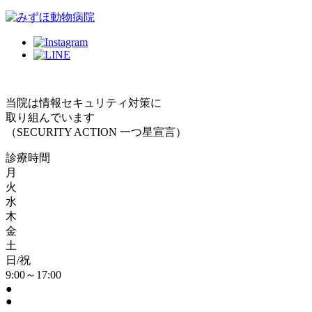
当院は情報セキュリティ対策に
取り組んでいます
（SECURITY ACTION 一つ星宣言）
診療時間
月
火
水
木
金
土
日/祝
9:00～17:00
●
●