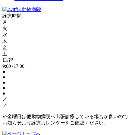
診療時間
月
火
水
木
金
土
日/祝
9:00~17:00
●
●
●
●
●
／
／
※金曜日は他動物病院へ出張診療している場合が多いので、
お知らせより診療カレンダーをご確認ください。